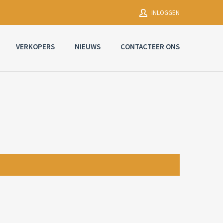
INLOGGEN
VERKOPERS
NIEUWS
CONTACTEER ONS
Gebruikersnaam
Wachtwoord
Wachtwoord
vergeten?
INLOGGEN
Herinner me