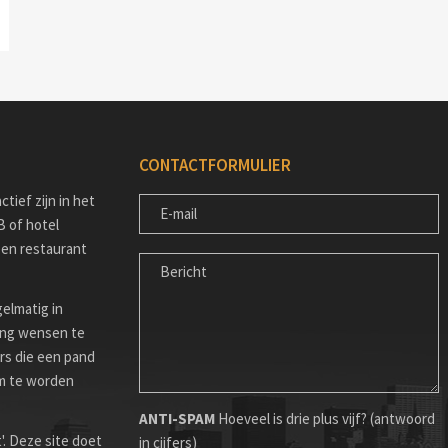
CONTACTFORMULIER
E-
tief zijn in het
MAIL
B of hotel
een restaurant
BERICHT
gelmatig in
ing wensen te
rs die een pand
om te worden
ANTI-SPAM
Hoeveel is drie plus vijf? (antwoord
. Deze site doet
in cijfers)