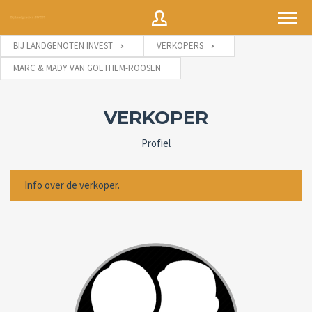
BIJ LANDGENOTEN INVEST
VERKOPERS
MARC & MADY VAN GOETHEM-ROOSEN
Gebruikersnaam
VERKOPER
Wachtwoord
Profiel
Info over de verkoper.
Wachtwoord
INLOGGEN
vergeten?
Herinner me