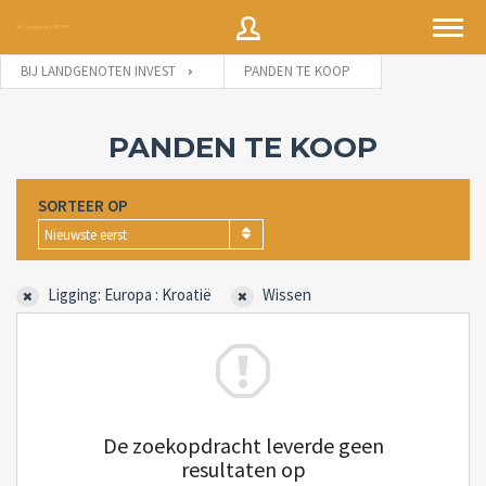
BIJ LANDGENOTEN INVEST
PANDEN TE KOOP
Gebruikersnaam
PANDEN TE KOOP
SORTEER OP
Wachtwoord
Nieuwste eerst
Ligging: Europa : Kroatië
Wissen
Wachtwoord
INLOGGEN
vergeten?
Herinner me
De zoekopdracht leverde geen
resultaten op